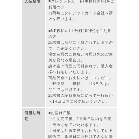
支払期限
■クレジットカード(手数料無料)をご
利用の方
出荷時にクレジットカード会社へ請
求を行います。
■NP後払い(手数料200円)をご利用
の方
請求書は商品に同封されていますの
で、ご確認ください。
注文者様のご住所とお届け先のご住
所が異なる場合は、
請求書は商品に同封されず、購入者
様へお送りいたします。
商品代金のお支払いは「コンビニ」
「郵便局」「銀行」「LINE Pay」
どこでも可能です。
請求書の記載事項に従って発行日か
ら14日以内にお支払いください。
引渡し時
■お届け日数
期
ご注文完了後、2営業日以内を目安
に発送させていただきます。
土日祝は配送業務をお休みしている
関係で、希望日にお届けできない場