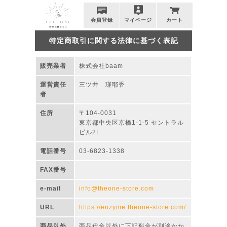
会員登録
マイページ
カート
特定商取引に関する法律に基づく表記
販売業者
株式会社baam
運営責任
三ツ井 瑳耶香
者
住所
〒104-0031
東京都中央区京橋1-1-5 セントラル
ビル2F
電話番号
03-6823-1338
FAX番号
--
e-mail
info@theone-store.com
URL
https://enzyme.theone-store.com/
商品以外
商品代金以外に下記料金が別途かか