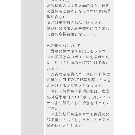
お客様都合による返品の場合、往復
の送料もご請求となります(※離島手
数料含む)
返品は未開封の商品に限ります。
返品料のお振込み手数料につきまし
てはお客様負担となります。
■定期購入について
・野草発酵エキスお試しセットコー
スの初回はネコポスでのお届けのた
め、初回の配達の日時指定はできか
ねます。
・お得な定期購入コースは25日毎に
自動的にTHEONE野草発酵エキスを
お届けする定期購入となります。
・休止・解約をご希望の際は、次回
の発送予定日の10日前までにマイペ
ージより解約のお手続きを行ってく
ださい。
※上記期間を過ぎますと商品の発
送準備に入ってしまう為、次々回以
降の休止となります。