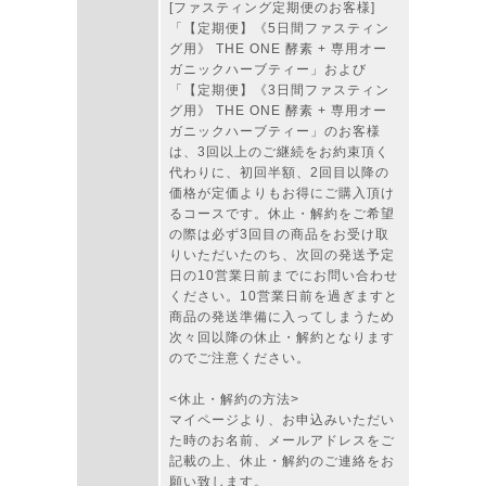
[ファスティング定期便のお客様]
「【定期便】《5日間ファスティン
グ用》 THE ONE 酵素 + 専用オー
ガニックハーブティー」および
「【定期便】《3日間ファスティン
グ用》 THE ONE 酵素 + 専用オー
ガニックハーブティー」のお客様
は、3回以上のご継続をお約束頂く
代わりに、初回半額、2回目以降の
価格が定価よりもお得にご購入頂け
るコースです。休止・解約をご希望
の際は必ず3回目の商品をお受け取
りいただいたのち、次回の発送予定
日の10営業日前までにお問い合わせ
ください。10営業日前を過ぎますと
商品の発送準備に入ってしまうため
次々回以降の休止・解約となります
のでご注意ください。
<休止・解約の方法>
マイページより、お申込みいただい
た時のお名前、メールアドレスをご
記載の上、休止・解約のご連絡をお
願い致します。